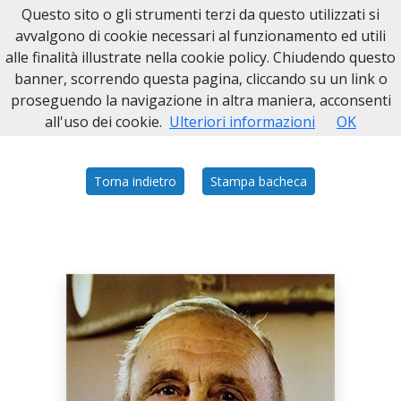
Questo sito o gli strumenti terzi da questo utilizzati si
Necrologi Asti
avvalgono di cookie necessari al funzionamento ed utili
alle finalità illustrate nella cookie policy. Chiudendo questo
Home
Italia
AT
San Marzanotto
CARLO GIRIBALDI
banner, scorrendo questa pagina, cliccando su un link o
proseguendo la navigazione in altra maniera, acconsenti
all'uso dei cookie.
Ulteriori informazioni
OK
Torna indietro
Stampa bacheca