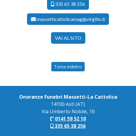
335 65 38 256
massetticattolicamag@virgilio.it
VAI AL SITO
Torna indietro
Onoranze Funebri Massetti-La Cattolica
14100 Asti (AT)
Via Umberto Nobile, 16
0141 59 52 10
335 65 38 256