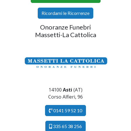
Ricordami le Ricorrenze
Onoranze Funebri
Massetti-La Cattolica
14100
Asti
(AT)
Corso Alfieri, 96
0141 59 52 10
335 65 38 256