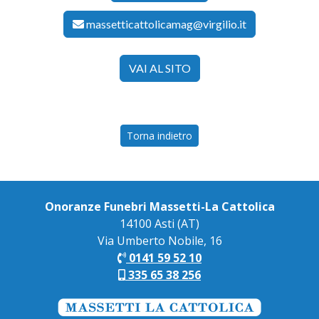
massetticattolicamag@virgilio.it
VAI AL SITO
Torna indietro
Onoranze Funebri Massetti-La Cattolica
14100 Asti (AT)
Via Umberto Nobile, 16
0141 59 52 10
335 65 38 256