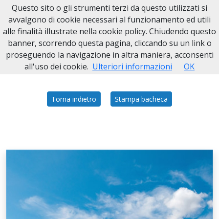
Questo sito o gli strumenti terzi da questo utilizzati si
Necrologi Asti
avvalgono di cookie necessari al funzionamento ed utili
alle finalità illustrate nella cookie policy. Chiudendo questo
Home
Italia
AT
Grana
ORTENSIA ROSSI
banner, scorrendo questa pagina, cliccando su un link o
proseguendo la navigazione in altra maniera, acconsenti
all'uso dei cookie.
Ulteriori informazioni
OK
Torna indietro
Stampa bacheca